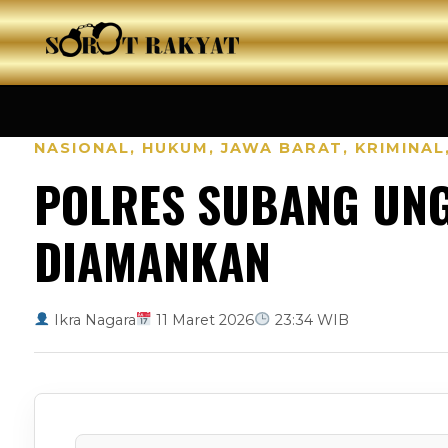
NASIONAL
,
HUKUM
,
JAWA BARAT
,
KRIMINAL
POLRES SUBANG UNG
DIAMANKAN
Ikra Nagara
11 Maret 2026
23:34 WIB