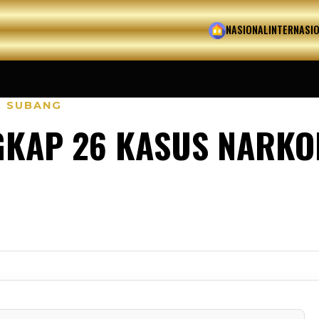
HOME
NASIONAL
INTERNASI
,
SUBANG
KAP 26 KASUS NARKO