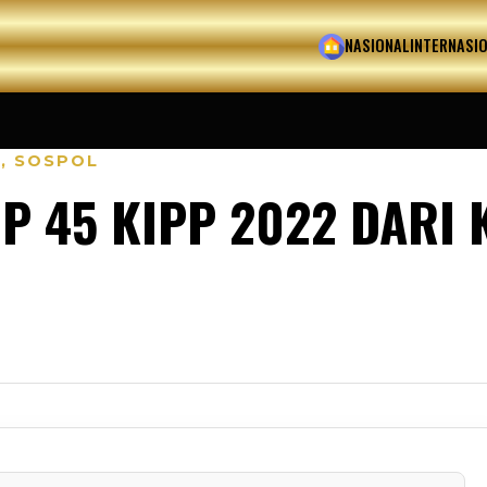
HOME
NASIONAL
INTERNASI
L
,
SOSPOL
P 45 KIPP 2022 DARI