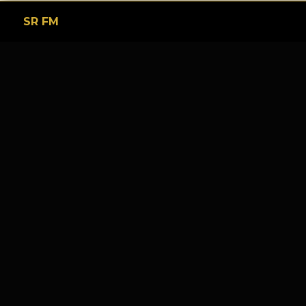
SR FM
Tinggalkan Balasan
Alamat email Anda tidak akan dipublikasikan.
Ruas y
Komentar
*
Nama
*
Email
*
Situs Web