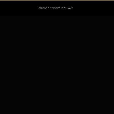
Radio Streaming 24/7
ang wajib ditandai
*