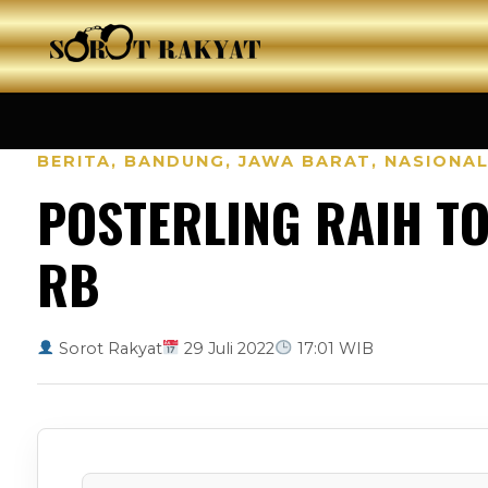
BERITA
,
BANDUNG
,
JAWA BARAT
,
NASIONA
POSTERLING RAIH TO
RB
Sorot Rakyat
29 Juli 2022
17:01 WIB