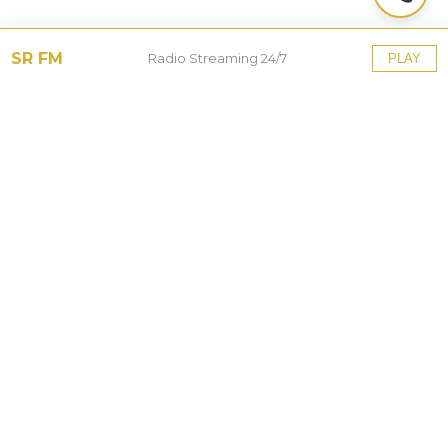
SR FM
Radio Streaming 24/7
PLAY
Tinggalkan Balasan
Alamat email Anda tidak akan dipublikasikan.
Ruas
yang wajib ditandai
*
Komentar
*