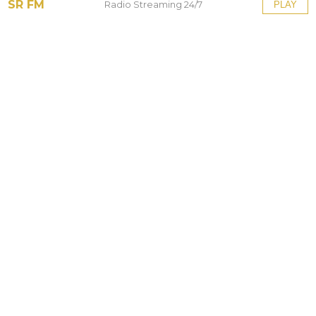
SR FM
Radio Streaming 24/7
PLAY
Tinggalkan Balasan
Alamat email Anda tidak akan dipublikasikan.
Ruas
yang wajib ditandai
*
Komentar
*
Nama
*
Email
*