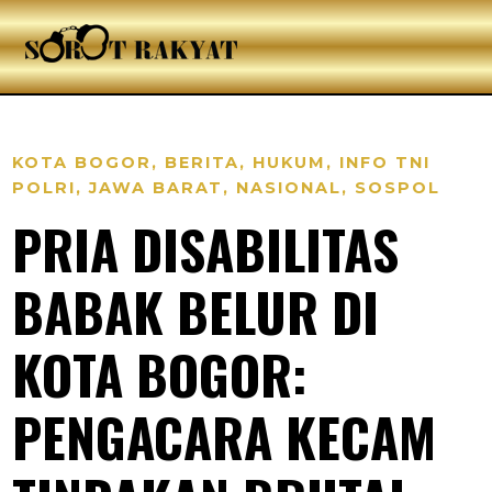
KOTA BOGOR
,
BERITA
,
HUKUM
,
INFO TNI
POLRI
,
JAWA BARAT
,
NASIONAL
,
SOSPOL
PRIA DISABILITAS
BABAK BELUR DI
KOTA BOGOR:
PENGACARA KECAM