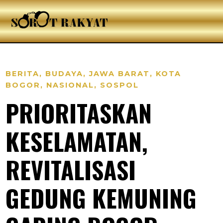
BERITA
,
BUDAYA
,
JAWA BARAT
,
KOTA
BOGOR
,
NASIONAL
,
SOSPOL
PRIORITASKAN
KESELAMATAN,
REVITALISASI
GEDUNG KEMUNING