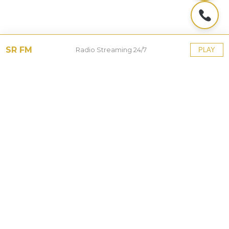
SR FM
Radio Streaming 24/7
PLAY
Tinggalkan Balasan
Alamat email Anda tidak akan dipublikasikan.
Ruas
yang wajib ditandai
*
Komentar
*