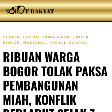
BERITA
,
HUKUM
,
JAWA BARAT
,
KOTA
BOGOR
,
NASIONAL
,
RELIGI
,
SOSPOL
RIBUAN WARGA
BOGOR TOLAK PAKSA
PEMBANGUNAN
MIAH, KONFLIK