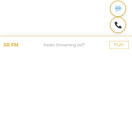
SR FM
Radio Streaming 24/7
PLAY
Tinggalkan Balasan
Alamat email Anda tidak akan dipublikasikan.
Ruas
yang wajib ditandai
*
Komentar
*