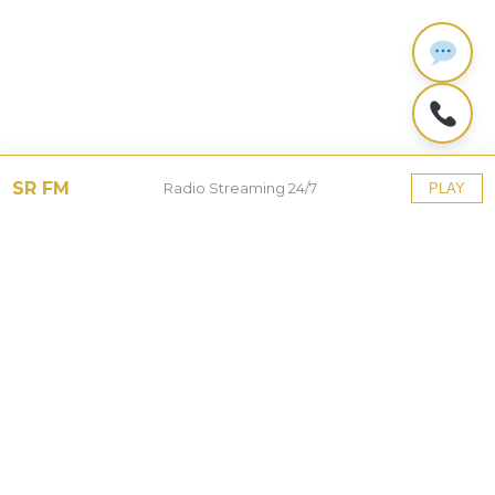
SR FM
Radio Streaming 24/7
PLAY
Tinggalkan Balasan
Alamat email Anda tidak akan dipublikasikan.
Ruas
yang wajib ditandai
*
Komentar
*