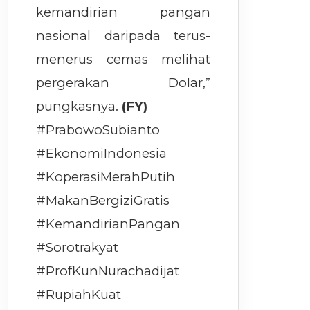
kemandirian pangan
nasional daripada terus-
menerus cemas melihat
pergerakan Dolar,”
pungkasnya.
(FY)
#PrabowoSubianto
#EkonomiIndonesia
#KoperasiMerahPutih
#MakanBergiziGratis
#KemandirianPangan
#Sorotrakyat
#ProfKunNurachadijat
#RupiahKuat