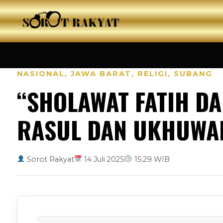
NASIONAL
,
JAWA BARAT
,
RELIGI
,
SUBANG
“SHOLAWAT FATIH DA
RASUL DAN UKHUWAH
Sorot Rakyat
14 Juli 2025
15:29 WIB