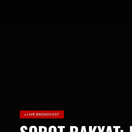
● LIVE BROADCAST
SOROT RAKYAT: 