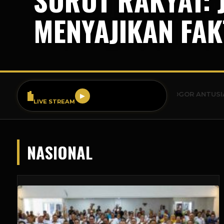
MENYAJIKAN FAK
SR FM 99.9
BREAKING NEWS: WARGA BOGOR ANTUSIAS SAMBUT 
▶
LIVE STREAM
NASIONAL