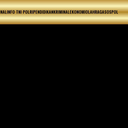
ONAL
INFO TNI POLRI
PENDIDIKAN
KRIMINAL
EKONOMI
OLAHRAGA
SOSPOL