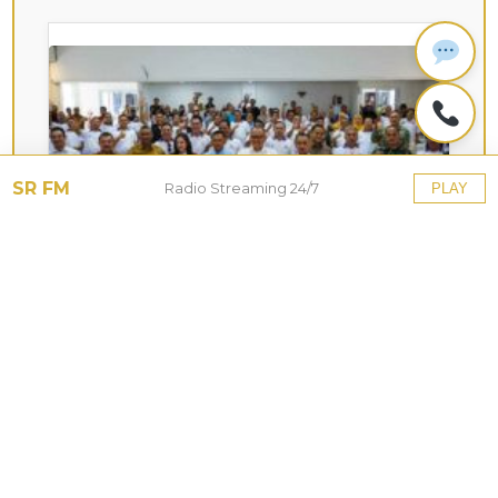
SR FM
Radio Streaming 24/7
PLAY
KOTA HUJAN
Siasati Keterbatasan Anggaran,
Pemprov Jabar dan Kota Bogor
Matangkan Persiapan Porprov XV
2026
28 Jul 2026