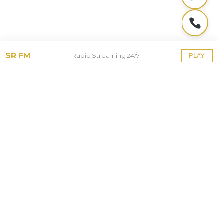
SR FM
Radio Streaming 24/7
PLAY
Tinggalkan Balasan
Alamat email Anda tidak akan dipublikasikan.
Ruas
yang wajib ditandai
*
Komentar
*