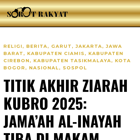
RELIGI
,
BERITA
,
GARUT
,
JAKARTA
,
JAWA
BARAT
,
KABUPATEN CIAMIS
,
KABUPATEN
CIREBON
,
KABUPATEN TASIKMALAYA
,
KOTA
BOGOR
,
NASIONAL
,
SOSPOL
TITIK AKHIR ZIARAH
KUBRO 2025:
JAMA’AH AL-INAYAH
TIBA DI MAKAM