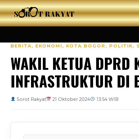
BERITA
,
EKONOMI
,
KOTA BOGOR
,
POLITIK
,
WAKIL KETUA DPRD 
INFRASTRUKTUR DI 
Sorot Rakyat
21 Oktober 2024
13:54 WIB