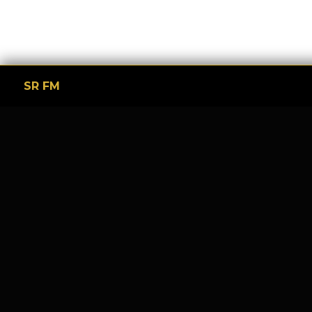
SR FM
Tinggalkan Balasan
Alamat email Anda tidak akan dipublikasikan.
Ruas y