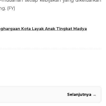
h-mudahan setiap kebijakan yang dikeluarkan
g. (FY)
nghargaan Kota Layak Anak Tingkat Madya
Selanjutnya →