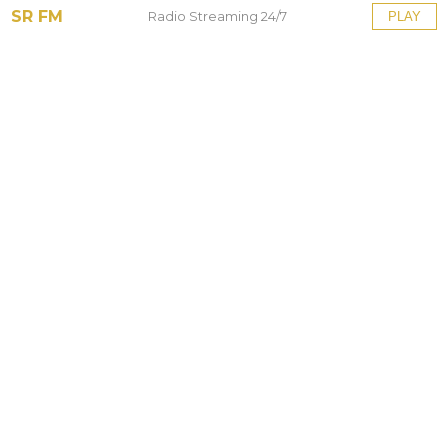
SR FM
Radio Streaming 24/7
PLAY
Tinggalkan Balasan
Alamat email Anda tidak akan dipublikasikan.
Ruas
yang wajib ditandai
*
Komentar
*
Nama
*