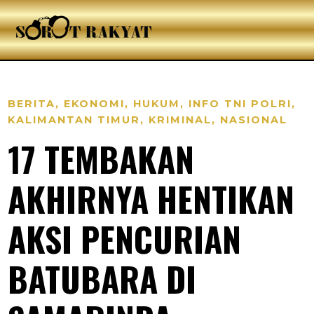
BERITA
,
EKONOMI
,
HUKUM
,
INFO TNI POLRI
,
KALIMANTAN TIMUR
,
KRIMINAL
,
NASIONAL
17 TEMBAKAN
AKHIRNYA HENTIKAN
AKSI PENCURIAN
BATUBARA DI