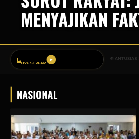
MENYAJIKAN FAK
SR FM 99.9
BREAKING NEWS: WARGA BOGOR ANTUSIAS SAMBUT ACA
▶
LIVE STREAM
NASIONAL