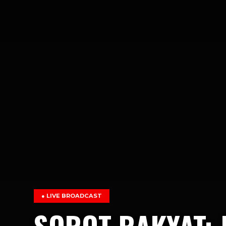
● LIVE BROADCAST
SOROT RAKYAT: 