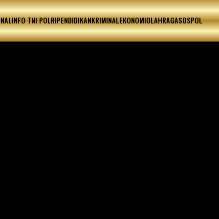
ONAL
INFO TNI POLRI
PENDIDIKAN
KRIMINAL
EKONOMI
OLAHRAGA
SOSPOL