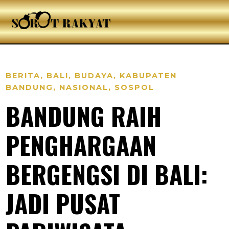
BERITA
,
BALI
,
BUDAYA
,
KABUPATEN
BANDUNG
,
NASIONAL
,
SOSPOL
BANDUNG RAIH
PENGHARGAAN
BERGENGSI DI BALI:
JADI PUSAT