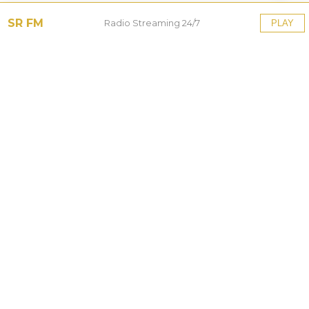
SR FM
Radio Streaming 24/7
PLAY
Tinggalkan Balasan
Alamat email Anda tidak akan dipublikasikan.
Ruas
yang wajib ditandai
*
Komentar
*
Nama
*
Email
*
Situs Web