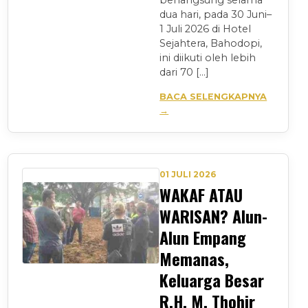
berlangsung selama
dua hari, pada 30 Juni–
1 Juli 2026 di Hotel
Sejahtera, Bahodopi,
ini diikuti oleh lebih
dari 70 […]
BACA SELENGKAPNYA
→
01 JULI 2026
WAKAF ATAU
WARISAN? Alun-
Alun Empang
Memanas,
Keluarga Besar
R.H. M. Thohir