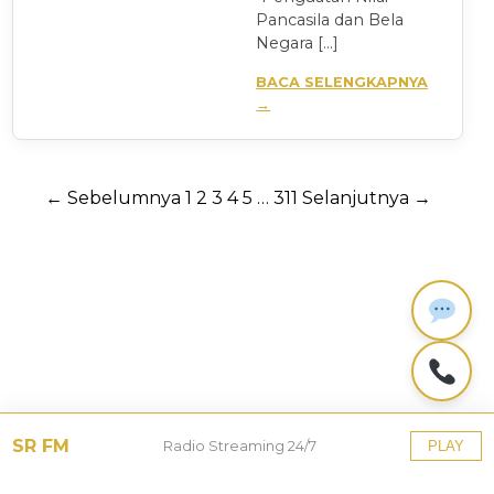
Pancasila dan Bela
Negara […]
BACA SELENGKAPNYA
→
Paginasi
← Sebelumnya
1
2
3
4
5
…
311
Selanjutnya →
pos
SR FM
Radio Streaming 24/7
PLAY