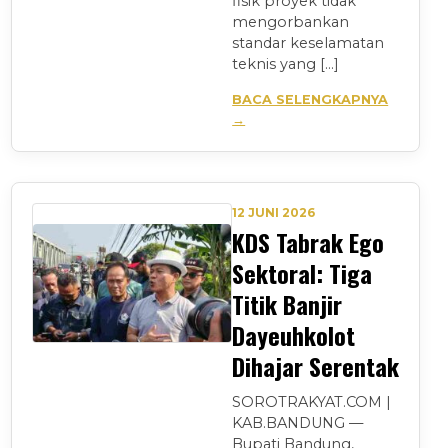
fisik proyek tidak
mengorbankan
standar keselamatan
teknis yang […]
BACA SELENGKAPNYA
→
12 JUNI 2026
KDS Tabrak Ego
Sektoral: Tiga
Titik Banjir
Dayeuhkolot
Dihajar Serentak
SOROTRAKYAT.COM |
KAB.BANDUNG —
Bupati Bandung,