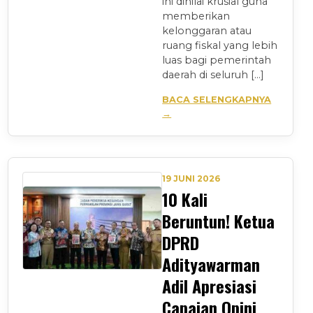
ini dinilai krusial guna
memberikan
kelonggaran atau
ruang fiskal yang lebih
luas bagi pemerintah
daerah di seluruh […]
BACA SELENGKAPNYA
→
19 JUNI 2026
10 Kali
Beruntun! Ketua
DPRD
Adityawarman
Adil Apresiasi
Capaian Opini