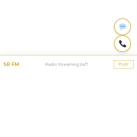
SR FM
Radio Streaming 24/7
PLAY
Tinggalkan Balasan
Alamat email Anda tidak akan dipublikasikan.
Ruas
yang wajib ditandai
*