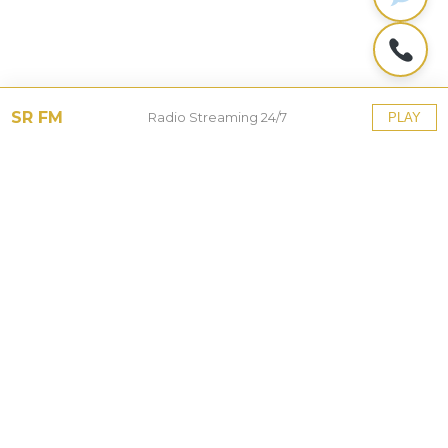
SR FM
Radio Streaming 24/7
PLAY
Tinggalkan Balasan
Alamat email Anda tidak akan dipublikasikan.
Ruas
yang wajib ditandai
*
Komentar
*