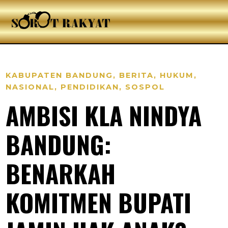
KABUPATEN BANDUNG
,
BERITA
,
HUKUM
,
NASIONAL
,
PENDIDIKAN
,
SOSPOL
AMBISI KLA NINDYA
BANDUNG:
BENARKAH
KOMITMEN BUPATI