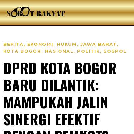
BERITA
,
EKONOMI
,
HUKUM
,
JAWA BARAT
,
KOTA BOGOR
,
NASIONAL
,
POLITIK
,
SOSPOL
DPRD KOTA BOGOR
BARU DILANTIK:
MAMPUKAH JALIN
SINERGI EFEKTIF