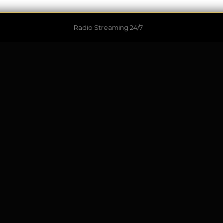
Radio Streaming 24/7
ang wajib ditandai
*