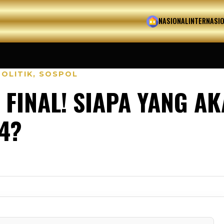
HOME
NASIONAL
INTERNASI
POLITIK
,
SOSPOL
FINAL! SIAPA YANG AK
4?