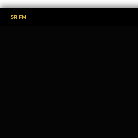
SR FM
Tinggalkan Balasan
Alamat email Anda tidak akan dipublikasikan.
Ruas y
Komentar
*
Nama
*
Email
*