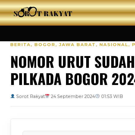
BERITA
,
BOGOR
,
JAWA BARAT
,
NASIONAL
,
NOMOR URUT SUDAH 
PILKADA BOGOR 202
Sorot Rakyat
24 September 2024
01:53 WIB