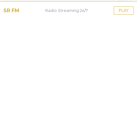
SR FM
Radio Streaming 24/7
PLAY
Tinggalkan Balasan
Alamat email Anda tidak akan dipublikasikan.
Ruas
yang wajib ditandai
*
Komentar
*
Nama
*