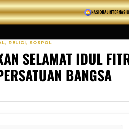
HOME
NASIONAL
INTERNASI
AL
,
RELIGI
,
SOSPOL
AN SELAMAT IDUL FITR
 PERSATUAN BANGSA