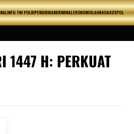
ONAL
INFO TNI POLRI
PENDIDIKAN
KRIMINAL
EKONOMI
OLAHRAGA
SOSPOL
I 1447 H: PERKUAT