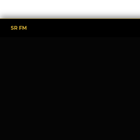
SR FM
Tinggalkan Balasan
Alamat email Anda tidak akan dipublikasikan.
Ruas y
Komentar
*