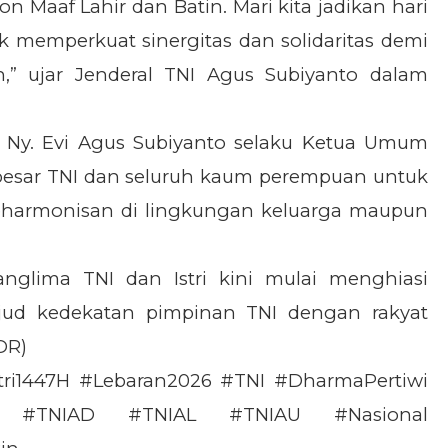
on Maaf Lahir dan Batin. Mari kita jadikan hari
 memperkuat sinergitas dan solidaritas demi
,” ujar Jenderal TNI Agus Subiyanto dalam
 Ny. Evi Agus Subiyanto selaku Ketua Umum
 besar TNI dan seluruh kaum perempuan untuk
eharmonisan di lingkungan keluarga maupun
Panglima TNI dan Istri kini mulai menghiasi
ujud kedekatan pimpinan TNI dengan rakyat
DR)
tri1447H #Lebaran2026 #TNI #DharmaPertiwi
kyat #TNIAD #TNIAL #TNIAU #Nasional