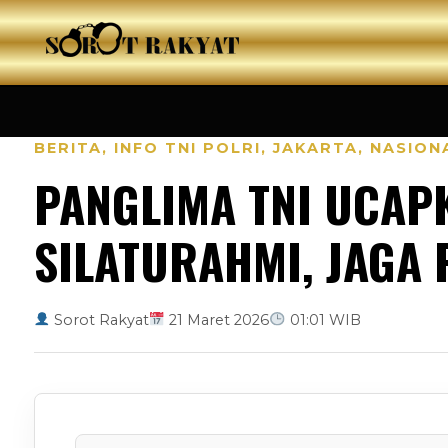
BERITA
,
INFO TNI POLRI
,
JAKARTA
,
NASION
PANGLIMA TNI UCAPK
SILATURAHMI, JAGA
Sorot Rakyat
21 Maret 2026
01:01 WIB