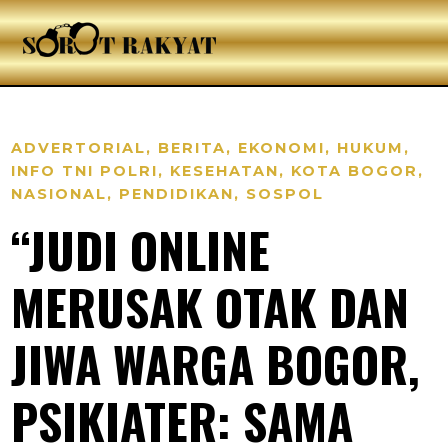
ADVERTORIAL
,
BERITA
,
EKONOMI
,
HUKUM
,
INFO TNI POLRI
,
KESEHATAN
,
KOTA BOGOR
,
NASIONAL
,
PENDIDIKAN
,
SOSPOL
“JUDI ONLINE
MERUSAK OTAK DAN
JIWA WARGA BOGOR,
PSIKIATER: SAMA