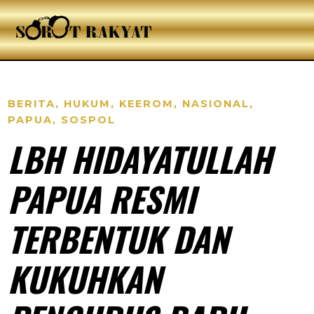
BERITA
,
HUKUM
,
KEEROM
,
NASIONAL
,
PAPUA
,
SOSPOL
LBH HIDAYATULLAH
PAPUA RESMI
TERBENTUK DAN
KUKUHKAN