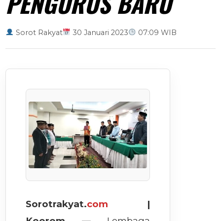
PENGURUS BARU
Sorot Rakyat
30 Januari 2023
07:09 WIB
Sorotrakyat.
com
|
Keerom —
Lembaga