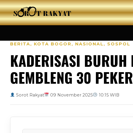
BERITA
,
KOTA BOGOR
,
NASIONAL
,
SOSPOL
KADERISASI BURUH 
GEMBLENG 30 PEKER
Sorot Rakyat
09 November 2025
10:15 WIB