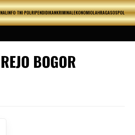
ONAL
INFO TNI POLRI
PENDIDIKAN
KRIMINAL
EKONOMI
OLAHRAGA
SOSPOL
 REJO BOGOR