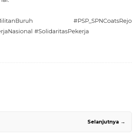
itanBuruh #PSP_SPNCoatsRejo
rjaNasional #SolidaritasPekerja
Selanjutnya →