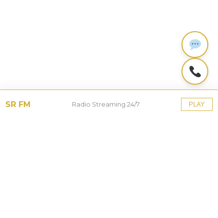
SR FM
Radio Streaming 24/7
PLAY
Tinggalkan Balasan
Alamat email Anda tidak akan dipublikasikan.
Ruas
yang wajib ditandai
*