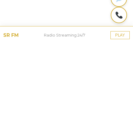
SR FM
Radio Streaming 24/7
PLAY
2 tanggapan untuk “Pemenang Tender Rp.
3,9 Miliar dan Dinas PUPR Diduga Main
Mata”
Camat Dramaga Hanya Bisa Katakan Sabar Kepada
Masyarakat Terdampak Proyek Perbaikan Jalan -
Sorot Rakyat
berkata: