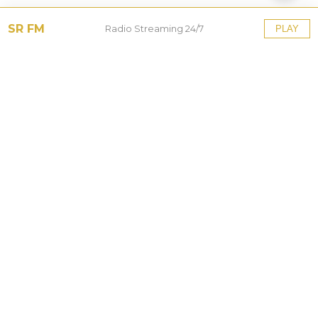
SR FM
Radio Streaming 24/7
PLAY
Tinggalkan Balasan
Alamat email Anda tidak akan dipublikasikan.
Ruas
yang wajib ditandai
*
Komentar
*