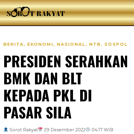
BERITA
,
EKONOMI
,
NASIONAL
,
NTB
,
SOSPOL
PRESIDEN SERAHKAN
BMK DAN BLT
KEPADA PKL DI
PASAR SILA
Sorot Rakyat
29 Desember 2022
04:17 WIB