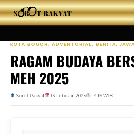
KOTA BOGOR
,
ADVERTORIAL
,
BERITA
,
JAW
RAGAM BUDAYA BERS
MEH 2025
Sorot Rakyat
13 Februari 2025
14:16 WIB