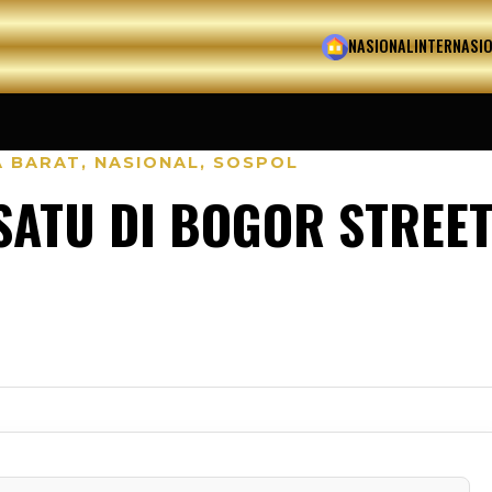
HOME
NASIONAL
INTERNASI
A BARAT
,
NASIONAL
,
SOSPOL
ATU DI BOGOR STREET 