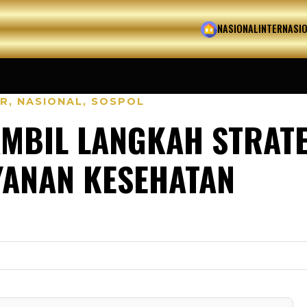
HOME
NASIONAL
INTERNASI
R
,
NASIONAL
,
SOSPOL
MBIL LANGKAH STRATE
YANAN KESEHATAN