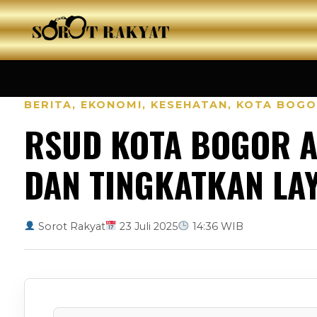
BERITA
,
EKONOMI
,
KESEHATAN
,
KOTA BOGO
RSUD KOTA BOGOR A
DAN TINGKATKAN LA
Sorot Rakyat
23 Juli 2025
14:36 WIB