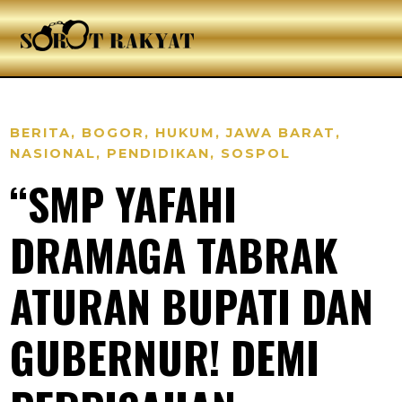
BERITA
,
BOGOR
,
HUKUM
,
JAWA BARAT
,
NASIONAL
,
PENDIDIKAN
,
SOSPOL
“SMP YAFAHI
DRAMAGA TABRAK
ATURAN BUPATI DAN
GUBERNUR! DEMI