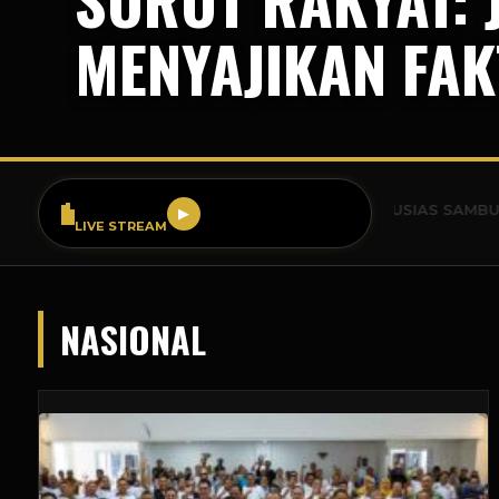
MENYAJIKAN FAK
SR FM 99.9
BREAKING NEWS: WARGA BOGOR ANTUSIAS SAMBUT ACARA PE
▶
LIVE STREAM
NASIONAL