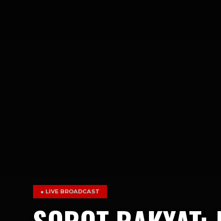
● LIVE BROADCAST
SOROT RAKYAT: 