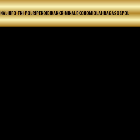
ONAL
INFO TNI POLRI
PENDIDIKAN
KRIMINAL
EKONOMI
OLAHRAGA
SOSPOL