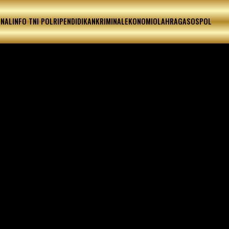
ONAL
INFO TNI POLRI
PENDIDIKAN
KRIMINAL
EKONOMI
OLAHRAGA
SOSPOL