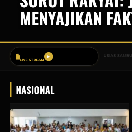
MENYAJIKAN FAK
SR FM 99.9
BREAKING NEWS: WARGA BOGOR ANTUSIAS SAMBUT ACARA PE
▶
LIVE STREAM
NASIONAL