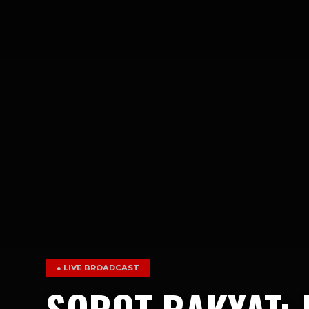
● LIVE BROADCAST
SOROT RAKYAT: 