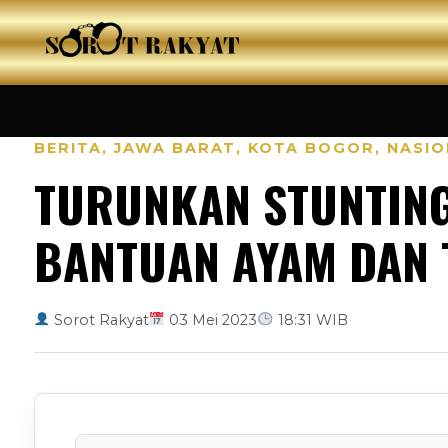
BERITA
,
JAWA BARAT
,
KOTA BOGOR
,
NASIO
TURUNKAN STUNTING
BANTUAN AYAM DAN 
Sorot Rakyat
03 Mei 2023
18:31 WIB