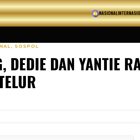
HOME
NASIONAL
INTERNASI
NAL
,
SOSPOL
, DEDIE DAN YANTIE 
TELUR