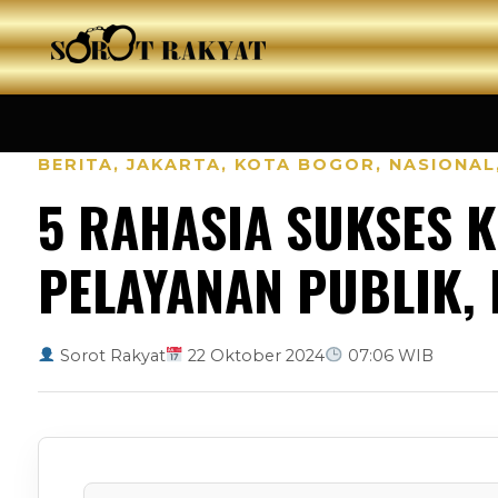
BERITA
,
JAKARTA
,
KOTA BOGOR
,
NASIONAL
5 RAHASIA SUKSES 
PELAYANAN PUBLIK,
Sorot Rakyat
22 Oktober 2024
07:06 WIB