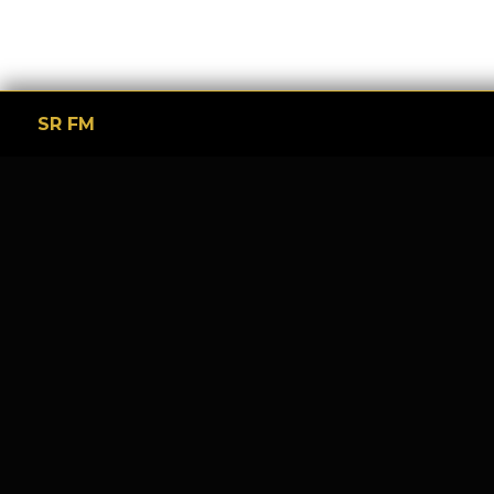
SR FM
Tinggalkan Balasan
Alamat email Anda tidak akan dipublikasikan.
Ruas y