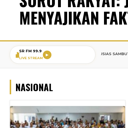
MENYAJIKAN FAK
SR FM 99.9
BREAKING NEWS: WARGA BOGOR ANTUSIAS SAMBUT ACARA PEM
▶
LIVE STREAM
NASIONAL