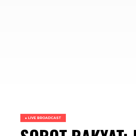
● LIVE BROADCAST
SOROT RAKYAT: 