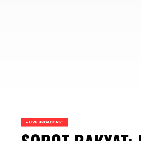
● LIVE BROADCAST
SOROT RAKYAT: 