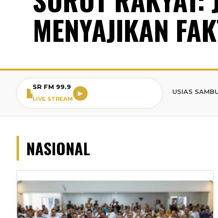
MENYAJIKAN FAK
SR FM 99.9
BREAKING NEWS: WARGA BOGOR ANTUSIAS SAMBUT ACARA PE
▶
LIVE STREAM
NASIONAL