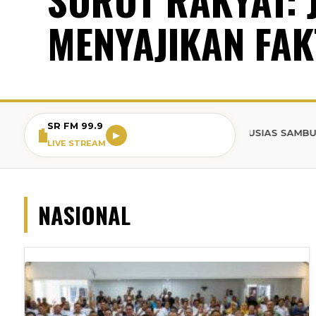
MENYAJIKAN FAK
SR FM 99.9
BREAKING NEWS: WARGA BOGOR ANTUSIAS SAMBUT ACARA PE
▶
LIVE STREAM
NASIONAL