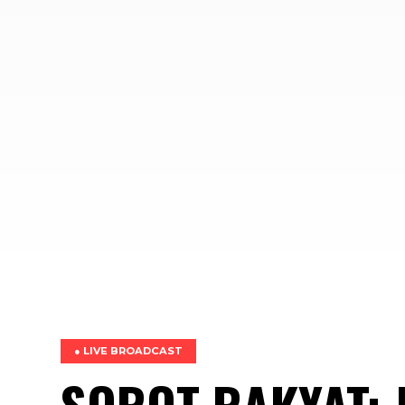
● LIVE BROADCAST
SOROT RAKYAT: 