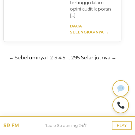
tertinggi dalam
opini audit laporan
[…]
BACA
SELENGKAPNYA →
Paginasi
← Sebelumnya
1
2
3
4
5
…
295
Selanjutnya →
pos
SR FM
Radio Streaming 24/7
PLAY