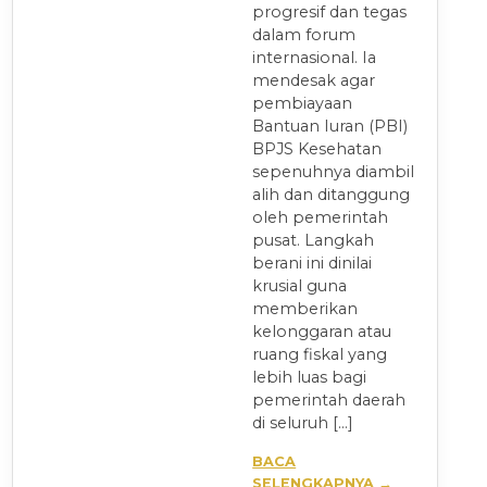
progresif dan tegas
dalam forum
internasional. Ia
mendesak agar
pembiayaan
Bantuan Iuran (PBI)
BPJS Kesehatan
sepenuhnya diambil
alih dan ditanggung
oleh pemerintah
pusat. Langkah
berani ini dinilai
krusial guna
memberikan
kelonggaran atau
ruang fiskal yang
lebih luas bagi
pemerintah daerah
di seluruh […]
BACA
SELENGKAPNYA →