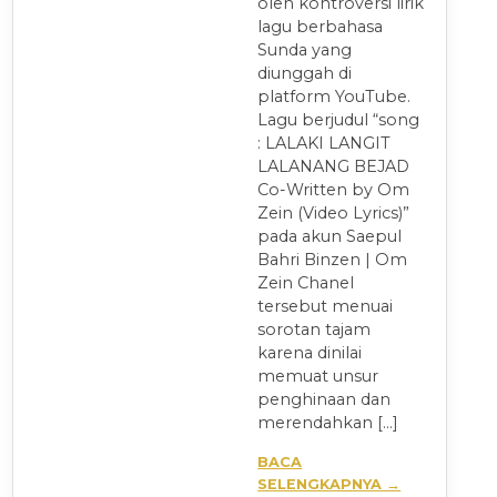
oleh kontroversi lirik
lagu berbahasa
Sunda yang
diunggah di
platform YouTube.
Lagu berjudul “song
: LALAKI LANGIT
LALANANG BEJAD
Co-Written by Om
Zein (Video Lyrics)”
pada akun Saepul
Bahri Binzen | Om
Zein Chanel
tersebut menuai
sorotan tajam
karena dinilai
memuat unsur
penghinaan dan
merendahkan […]
BACA
SELENGKAPNYA →