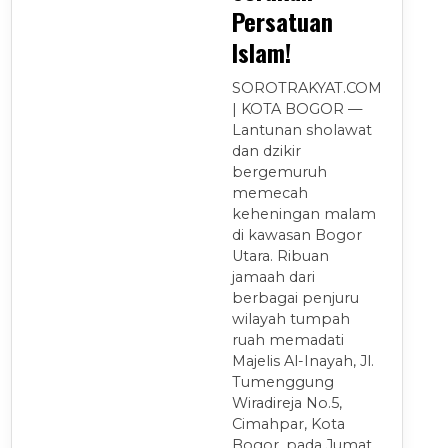
Persatuan
Islam!
SOROTRAKYAT.COM
| KOTA BOGOR —
Lantunan sholawat
dan dzikir
bergemuruh
memecah
keheningan malam
di kawasan Bogor
Utara. Ribuan
jamaah dari
berbagai penjuru
wilayah tumpah
ruah memadati
Majelis Al-Inayah, Jl.
Tumenggung
Wiradireja No.5,
Cimahpar, Kota
Bogor, pada Jumat