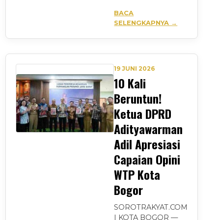
BACA
SELENGKAPNYA →
19 JUNI 2026
10 Kali
Beruntun!
Ketua DPRD
Adityawarman
Adil Apresiasi
Capaian Opini
WTP Kota
Bogor
SOROTRAKYAT.COM
| KOTA BOGOR —